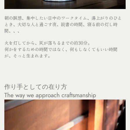
朝の瞑想、
集中したい日中のワークタイム、
湯上がりのひと
とき、大切な人と過ごす夜、
読書の時間、
寝る前の灯し時
間、、、
火を灯してから、灰が落ちるまでの約
30
分。
何かをするための時間ではなく、何もしなくてもいい時間
が、そっと生まれます。
作り手としての在り方
The way we approach craftsmanship