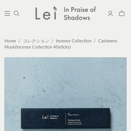
ミ
ニ
カ
ー
ト
Home
/
コレクション
/
Incense Collection
/
Cashmere
の
Musk(Incense Collection 40sticks)
切
り
替
え