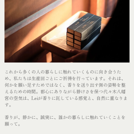
これから多くの人の暮らしに触れていくものに向き合うた
め、私たちは生産回ごとにご祈祷を行っています。
それは、
何かを願い足すためではなく、香りを送り出す側の姿勢を整
えるための時間。都心にありながら静けさを保つ代々木八幡
宮の空気は、
Lei
が香りに託している感覚と、自然に重なりま
す。
香りが、静かに、誠実に、誰かの暮らしに触れていくことを
願って。